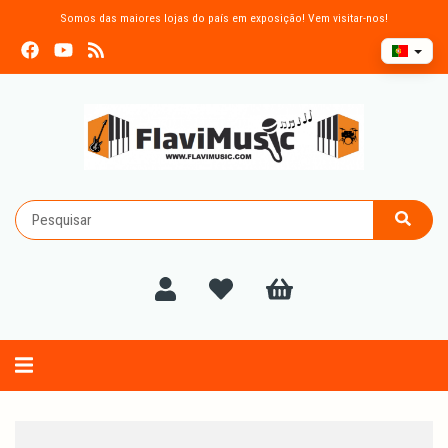
Somos das maiores lojas do país em exposição! Vem visitar-nos!
Alternar
navegação