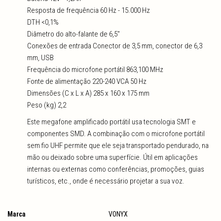
Resposta de frequência 60 Hz - 15.000 Hz
DTH <0,1%
Diâmetro do alto-falante de 6,5"
Conexões de entrada Conector de 3,5 mm, conector de 6,3
mm, USB
Frequência do microfone portátil 863,100 MHz
Fonte de alimentação 220-240 VCA 50 Hz
Dimensões (C x L x A) 285 x 160 x 175 mm
Peso (kg) 2,2
Este megafone amplificado portátil usa tecnologia SMT e
componentes SMD. A combinação com o microfone portátil
sem fio UHF permite que ele seja transportado pendurado, na
mão ou deixado sobre uma superfície. Útil em aplicações
internas ou externas como conferências, promoções, guias
turísticos, etc., onde é necessário projetar a sua voz.
Marca
VONYX