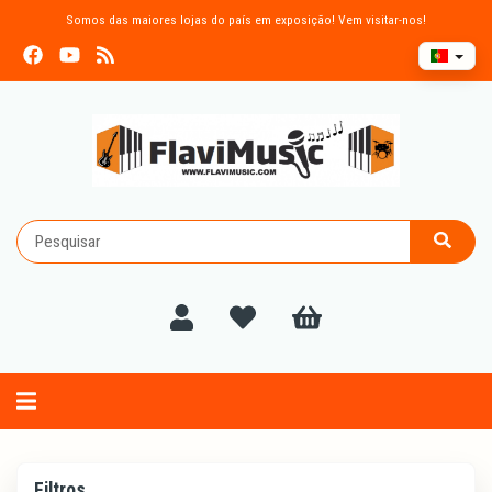
Somos das maiores lojas do país em exposição! Vem visitar-nos!
Alternar
navegação
Filtros
Filtros