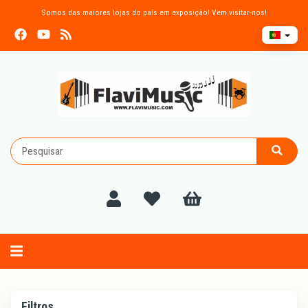
Somos das maiores lojas do país em exposição! Vem visitar-nos!
Alternar
navegação
Filtros
Filtros