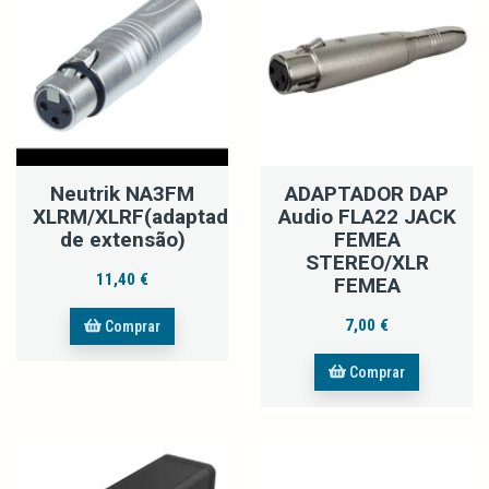
Neutrik NA3FM
ADAPTADOR DAP
XLRM/XLRF(adaptador
Audio FLA22 JACK
de extensão)
FEMEA
STEREO/XLR
11,40 €
FEMEA
7,00 €
Comprar
Comprar