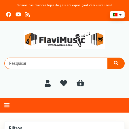
Somos das maiores lojas do país em exposição! Vem visitar-nos!
Alternar
navegação
Filtros
Filtros