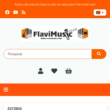
Somos das maiores lojas do país em exposição! Vem visitar-nos!
Alternar
navegação
ESTÚDIO
ESTÚDIO