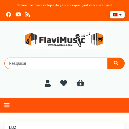
Somos das maiores lojas do país em exposição! Vem visitar-nos!
Alternar
navegação
LUZ
LUZ