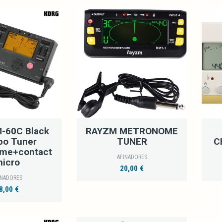
-60C Black
RAYZM METRONOME
o Tuner
TUNER
C
me+contact
AFINADORES
icro
20,00 €
INADORES
8,00 €