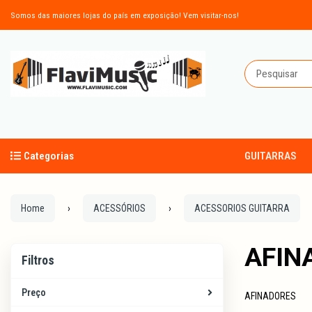
Somos das maiores lojas do país em exposição! Vem visitar-nos!
Categorias
GUITARRAS
Home
ACESSÓRIOS
ACESSORIOS GUITARRA
AFIN
Filtros
Filtros
Preço
AFINADORES