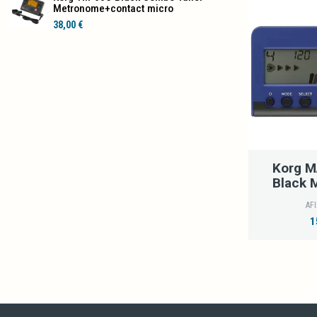
Metronome+contact micro
38,00 €
Korg M
Black 
AF
1