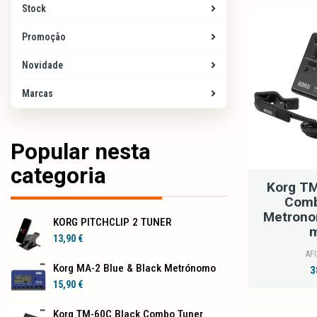
Stock
Promoção
Novidade
Marcas
Popular nesta
categoria
Korg TM
Comb
Metrono
KORG PITCHCLIP 2 TUNER
m
13,90 €
AF
Korg MA-2 Blue & Black Metrónomo
3
15,90 €
Korg TM-60C Black Combo Tuner